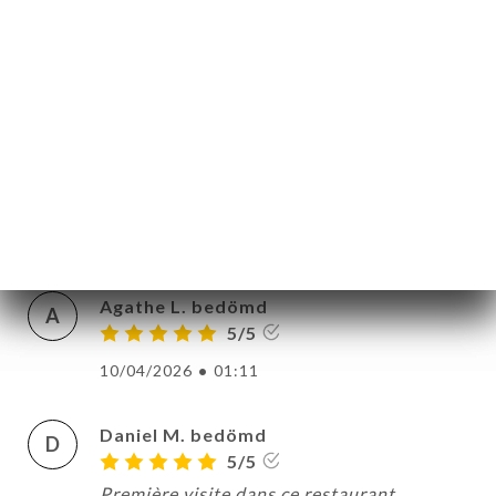
goût et extrêmement propre. La patronne
et le personnel sont aux petits soins nous
avons extrêmement bien mangé la cuisine
libanaise de ce restaurant est
particulièrement savoureuse et fine c'était
délicieux. Merci à vous pour les petites
attentions à très bientôt.
18/04/2026
•
02:11
Agathe L. bedömd
A
5/5
10/04/2026
•
01:11
Daniel M. bedömd
D
5/5
Première visite dans ce restaurant.