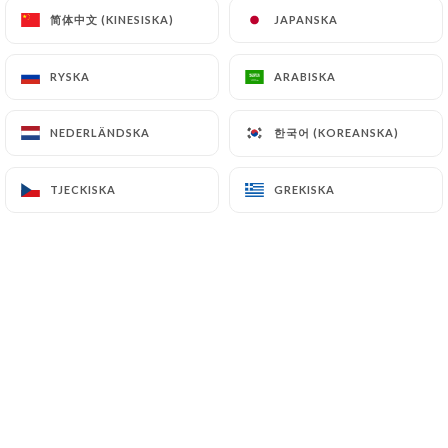
简体中文 (KINESISKA)
简体中文 (KINESISKA)
JAPANSKA
JAPANSKA
RACHID H. bedömd
RYSKA
RYSKA
ARABISKA
ARABISKA
R
5/5
Très bon restaurant, sympa et convivial
한국어 (KOREANSKA)
한국어 (KOREANSKA)
NEDERLÄNDSKA
NEDERLÄNDSKA
26/06/2026
•
10:34
TJECKISKA
TJECKISKA
GREKISKA
GREKISKA
Judith J. bedömd
J
5/5
Accueil chaleureux, nous avons demandé à
baisser le son car la musique était trop
forte , cela a été effectué immédiatement.
Délicieux repas végétarien, un régal.
26/06/2026
•
03:33