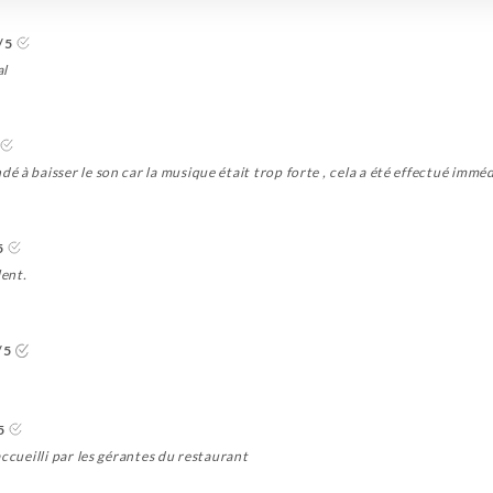
/5
al
 à baisser le son car la musique était trop forte , cela a été effectué immé
5
lent.
/5
5
ccueilli par les gérantes du restaurant