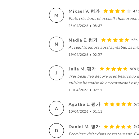
Mikael V. 평가
4/
M
Plats très bons et accueil chaleureux
28/04/2026
•
08:37
Nadia E. 평가
5/5
N
Acceuil toujours aussi agréable, ils m’o
19/04/2026
•
02:57
Julia M. 평가
5/5
J
Très beau lieu décoré avec beaucoup d
cuisine libanaise de ce restaurant est 
18/04/2026
•
02:11
Agathe L. 평가
5/
A
10/04/2026
•
01:11
Daniel M. 평가
5/
D
Première visite dans ce restaurant. Exc