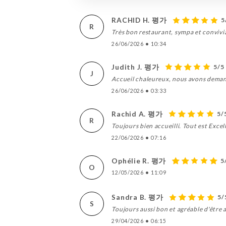
RACHID H. 평가
5
R
Très bon restaurant, sympa et convivi
26/06/2026
•
10:34
Judith J. 평가
5/5
J
Accueil chaleureux, nous avons demandé
26/06/2026
•
03:33
Rachid A. 평가
5/
R
Toujours bien accueilli. Tout est Excel
22/06/2026
•
07:16
Ophélie R. 평가
5
O
12/05/2026
•
11:09
Sandra B. 평가
5/
S
Toujours aussi bon et agréable d'être a
29/04/2026
•
06:15